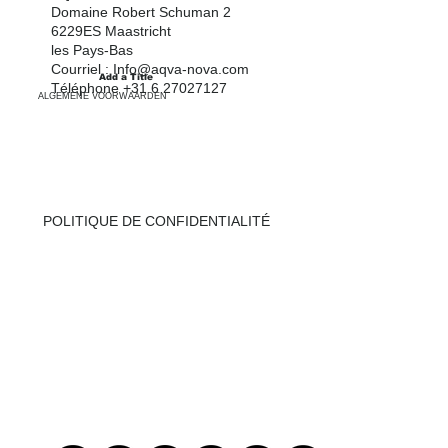
MAISON
Domaine Robert Schuman 2
6229ES Maastricht
PISCINES
les Pays-Bas
Courriel :
Info@aqva-nova.com
Add a Title
INFO
Téléphone +31 6 27027127
ALGEMENE VOORWAARDEN
À PROPOS DE NOUS
CONTACT
POLITIQUE DE CONFIDENTIALITÉ