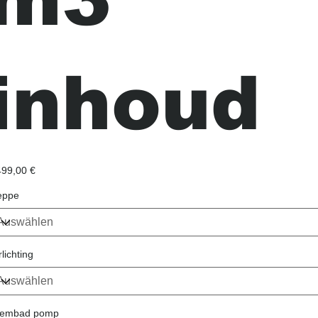
inhoud
s
499,00 €
eppe
lichting
embad pomp