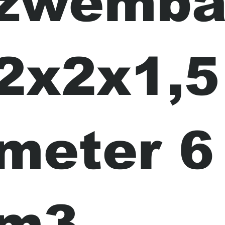
zwemba
2x2x1,5
meter 6
m3