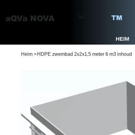
™
aQVa NOVA
HEIM
Heim
>
HDPE zwembad 2x2x1,5 meter 6 m3 inhoud