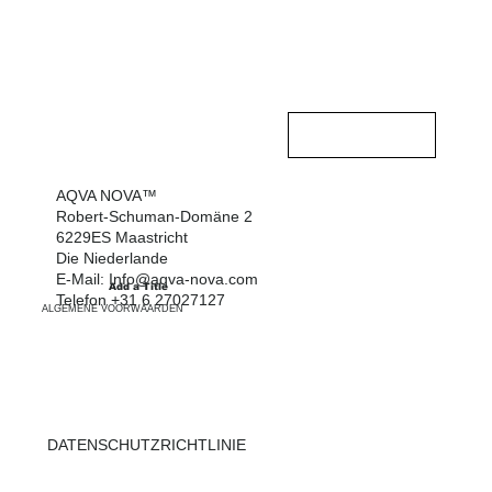
Contact opnemen
AQVA NOVA™
HEIM
Robert-Schuman-Domäne 2
6229ES Maastricht
SCHWIMMBECKEN
Die Niederlande
E-Mail:
Info@aqva-nova.com
Add a Title
DIE INFO
Telefon +31 6 27027127
ALGEMENE VOORWAARDEN
ÜBER UNS
KONTAKT
DATENSCHUTZRICHTLINIE