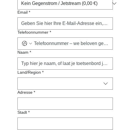
Email
*
Telefoonnummer
*
Naam
*
Adres met meerdere regels
Land/Region
*
Adresse
*
Stadt
*