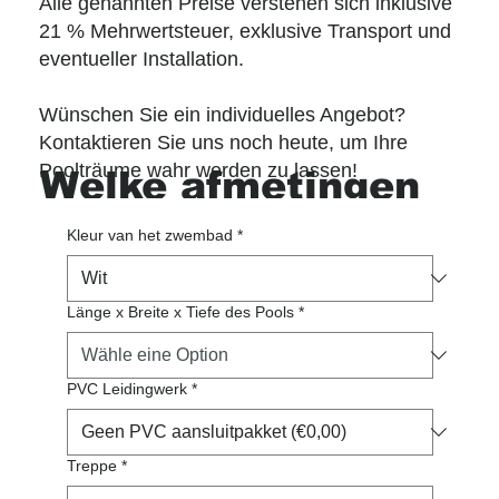
Alle genannten Preise verstehen sich inklusive
21 % Mehrwertsteuer, exklusive Transport und
eventueller Installation.
Wünschen Sie ein individuelles Angebot?
Kontaktieren Sie uns noch heute, um Ihre
Poolträume wahr werden zu lassen!
Welke afmetingen
wenst u graag?
Kleur van het zwembad
*
Länge x Breite x Tiefe des Pools
*
PVC Leidingwerk
*
Treppe
*