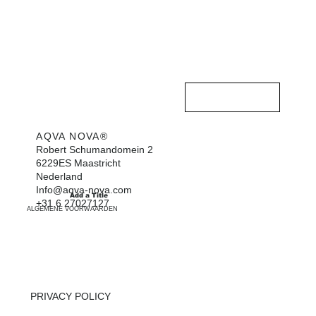
Contact opnemen
AQVA NOVA®
HOME
Robert Schumandomein 2
6229ES Maastricht
ZWEMBADEN
Nederland
Info@aqva-nova.com
Add a Title
INFO
+31 6 27027127
ALGEMENE VOORWAARDEN
OVER ONS
CONTACT
PRIVACY POLICY